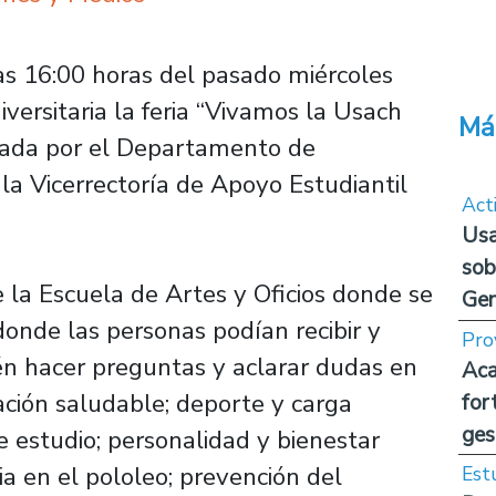
as 16:00 horas del pasado miércoles
versitaria la feria “Vivamos la Usach
Má
izada por el Departamento de
la Vicerrectoría de Apoyo Estudiantil
Act
Usa
sob
e la Escuela de Artes y Oficios donde se
Ge
onde las personas podían recibir y
Pro
ién hacer preguntas y aclarar dudas en
Aca
ción saludable; deporte y carga
for
ges
 estudio; personalidad y bienestar
ia en el pololeo; prevención del
Est