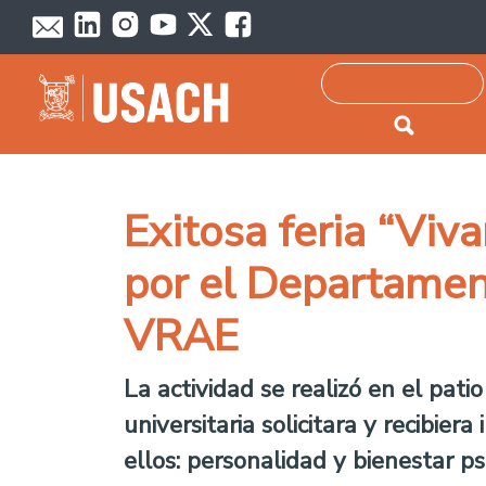
Passar para o conteúdo principal
Pesquisar
Exitosa feria “Viv
por el Departamen
VRAE
La actividad se realizó en el pat
universitaria solicitara y recibie
ellos: personalidad y bienestar ps