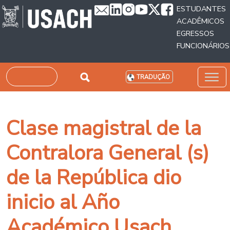
Passar para o conteúdo principal
ESTUDANTES
ACADÊMICOS
EGRESSOS
FUNCIONÁRIOS
Pesquisar
TRADUÇÃO
Clase magistral de la
Contralora General (s)
de la República dio
inicio al Año
Académico Usach