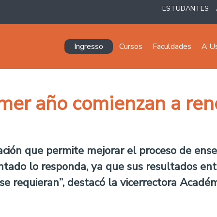
ESTUDANTES
Navegación principal
Ingresso
Cursos
Faculdades
A U
mer año comienzan a rend
ción que permite mejorar el proceso de ens
tado lo responda, ya que sus resultados ent
 se requieran”, destacó la vicerrectora Acad