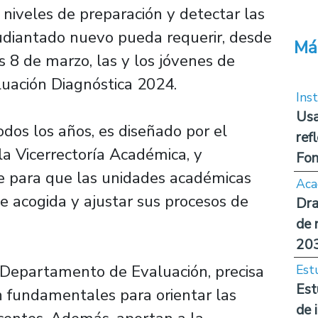
s niveles de preparación y detectar las
udiantado nuevo pueda requerir, desde
Má
s 8 de marzo, las y los jóvenes de
luación Diagnóstica 2024.
Inst
Usa
odos los años, es diseñado por el
ref
a Vicerrectoría Académica, y
Fon
e para que las unidades académicas
Aca
e acogida y ajustar sus procesos de
Dra
.
de 
20
 Departamento de Evaluación, precisa
Est
Est
n fundamentales para orientar las
de 