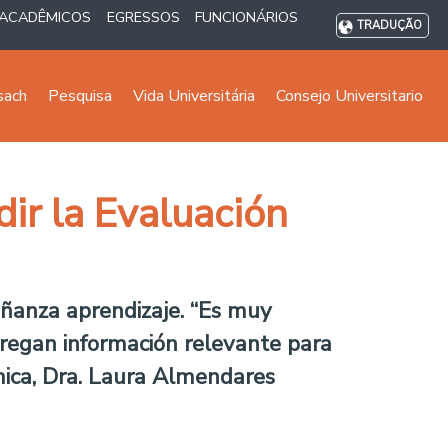
ACADÊMICOS
EGRESSOS
FUNCIONÁRIOS
TRADUÇÃO
sach
Pesquisa
Vida Universitária
Consejo Universitario
ir la Evaluación
eñanza aprendizaje. “Es muy
regan información relevante para
émica, Dra. Laura Almendares