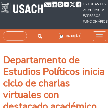
Passar para o conteúdo principal
ESTUDANTES
ACADÊMICOS
EGRESSOS
FUNCIONÁRIOS
Pesquisar
TRADUÇÃO
Departamento de
Estudios Políticos inicia
ciclo de charlas
virtuales con
destacado académico