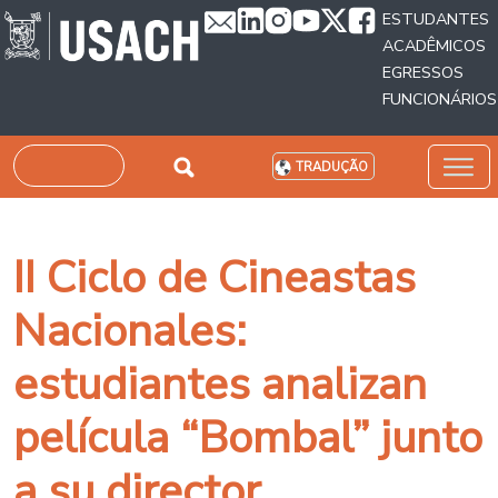
Passar para o conteúdo principal
ESTUDANTES
ACADÊMICOS
EGRESSOS
FUNCIONÁRIOS
Pesquisar
TRADUÇÃO
II Ciclo de Cineastas
Nacionales:
estudiantes analizan
película “Bombal” junto
a su director