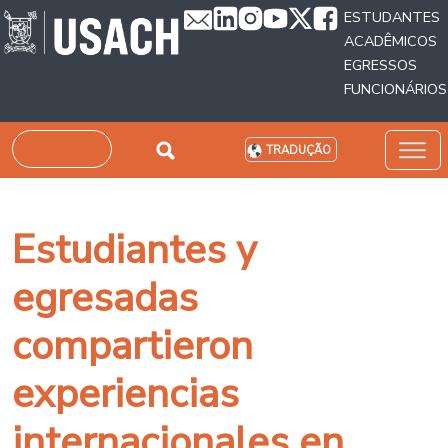
Passar para o conteúdo principal
ESTUDANTES
ACADÊMICOS
EGRESSOS
FUNCIONÁRIOS
Pesquisar
TRADUÇÃO
Estudiantes y
egresadas
compartieron
experiencias
internacionales en