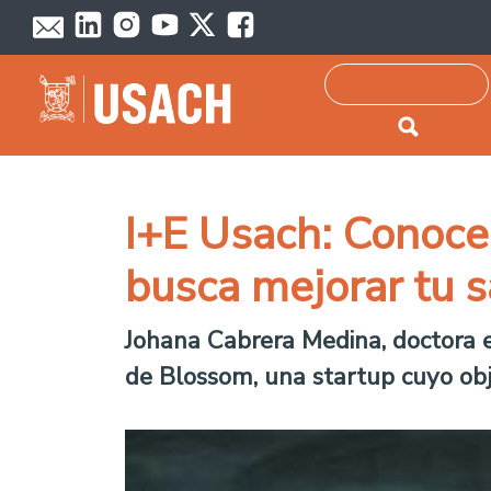
Passar para o conteúdo principal
Pesquisar
I+E Usach: Conoce 
busca mejorar tu 
Johana Cabrera Medina, doctora e
de Blossom, una startup cuyo obj