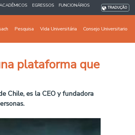
ACADÊMICOS
EGRESSOS
FUNCIONÁRIOS
TRADUÇÃO
sach
Pesquisa
Vida Universitária
Consejo Universitario
una plataforma que
de Chile, es la CEO y fundadora
ersonas.