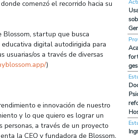
Act
, donde comenzó el recorrido hacia su
Usa
sob
Ge
ce Blossom, startup que busca
Pro
educativa digital autodirigida para
Aca
s usuarias/os a través de diversas
for
/myblossom.app/
)
ges
Est
Doc
Psi
ref
rendimiento e innovación de nuestro
Hos
miento y lo que quiero es lograr un
Est
s personas, a través de un proyecto
Ing
enta la CEO y fundadora de Blossom.