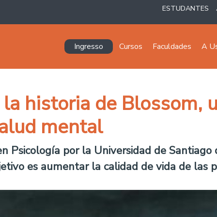
ESTUDANTES
Navegación principal
Ingresso
Cursos
Faculdades
A U
la historia de Blossom, 
salud mental
n Psicología por la Universidad de Santiago 
etivo es aumentar la calidad de vida de las p