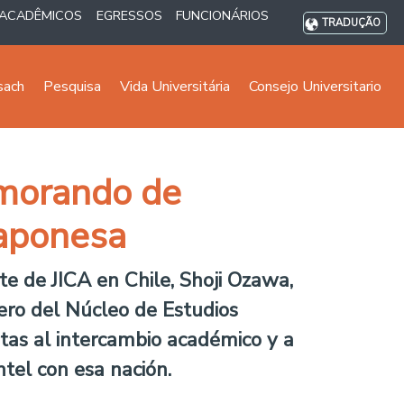
ACADÊMICOS
EGRESSOS
FUNCIONÁRIOS
TRADUÇÃO
sach
Pesquisa
Vida Universitária
Consejo Universitario
emorando de
Japonesa
te de JICA en Chile, Shoji Ozawa,
lero del Núcleo de Estudios
tas al intercambio académico y a
ntel con esa nación.