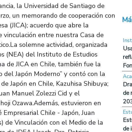
ancia, la Universidad de Santiago de
marzo, un memorando de cooperación con
Má
sa (JICA); acuerdo que abre la
 de vinculación entre nuestra Casa de
Inst
ático.La solemne actividad, organizada
Usa
os (NEA) del Instituto de Estudios
ref
a de JICA en Chile, también fue la
Fon
lo del Japón Moderno” y contó con la
Aca
 de Japón en Chile, Kazuhisa Shibuya;
Dra
Juan Manuel Zolezzi Cid y el
de 
20
Shoji Ozawa.Además, estuvieron en
 Empresarial Chile - Japón, Juan
Est
Est
(s) de Vinculación con el Medio de la
de 