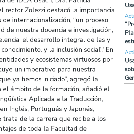
ra de IDEA Usach, Dra. Patricia
Us
, el rector Zolezzi destacó la importancia
Act
 de internacionalización, “un proceso
"Pr
ad de nuestra docencia e investigación,
Pla
lencia, el desarrollo integral de las y
est
conocimiento, y la inclusión social”.“En
Act
 entidades y ecosistemas virtuosos por
Usa
ituye un imperativo para nuestra
sob
Ge
que ya hemos iniciado”, agregó la
 el ámbito de la formación, añadió el
ingüística Aplicada a la Traducción,
 en Inglés, Portugués y Japonés,
 trata de la carrera que recibe a los
ntajes de toda la Facultad de