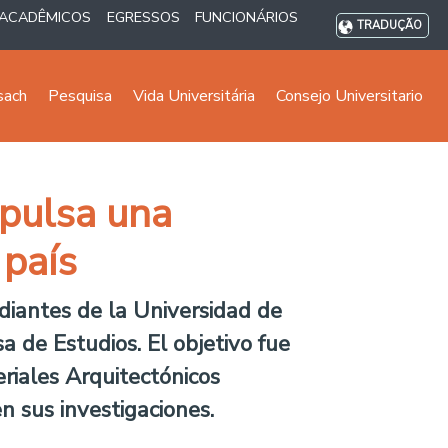
ACADÊMICOS
EGRESSOS
FUNCIONÁRIOS
TRADUÇÃO
sach
Pesquisa
Vida Universitária
Consejo Universitario
mpulsa una
 país
diantes de la Universidad de
sa de Estudios. El objetivo fue
riales Arquitectónicos
 sus investigaciones.