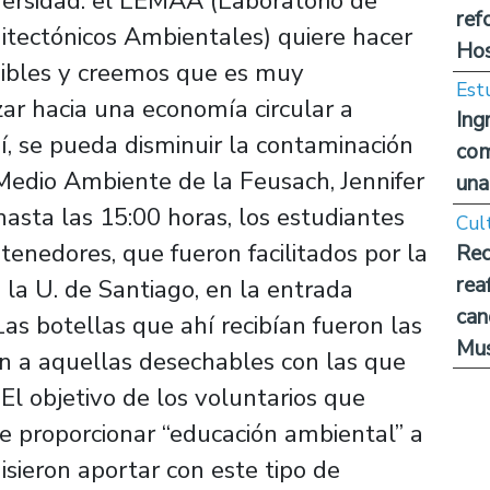
versidad: el LEMAA (Laboratorio de
ref
itectónicos Ambientales) quiere hacer
Hos
nibles y creemos que es muy
Est
ar hacia una economía circular a
Ing
sí, se pueda disminuir la contaminación
com
 Medio Ambiente de la Feusach, Jennifer
una
asta las 15:00 horas, los estudiantes
Cul
tenedores, que fueron facilitados por la
Rec
rea
 la U. de Santiago, en la entrada
can
Las botellas que ahí recibían fueron las
Mus
 a aquellas desechables con las que
El objetivo de los voluntarios que
ue proporcionar “educación ambiental” a
isieron aportar con este tipo de