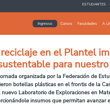
ESTUDANTES
Navegación principal
Ingresso
Cursos
Faculdades
A U
reciclaje en el Plantel i
sustentable para nuestro
 jornada organizada por la Federación de Estu
eron botellas plásticas en el frontis de la Ca
el nuevo Laboratorio de Exploraciones en Mate
cionándole insumos que permitan avanzar en