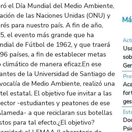
ebró el Día Mundial del Medio Ambiente,
zación de las Naciones Unidas (ONU) y
Má
rés para nuestro país. A fin de año,
P25, el evento más grande que ha
Act
ndial de Fútbol de 1962, y que traerá
Usa
196 países, a fin de establecer metas
sob
 climático de manera eficaz.En ese
Ge
iantes de la Universidad de Santiago de
Pro
vocalía de Medio Ambiente, realizó una
Aca
el estatal. El objetivo fue invitar a las
for
ges
sector -estudiantes y peatones de ese
Alameda- a que reciclaran sus botellas
Est
Doc
tos para tal efecto.¿El objetivo?
Psi