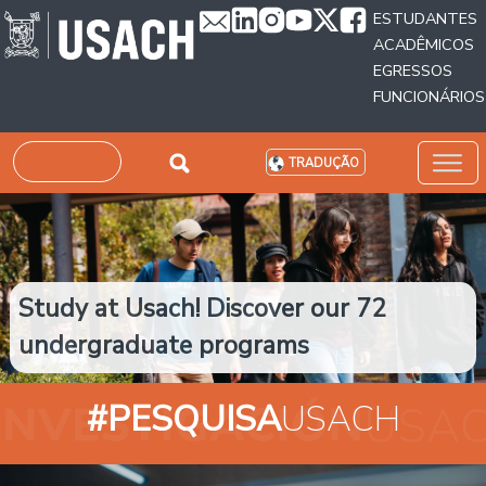
Passar para o conteúdo principal
ESTUDANTES
ACADÊMICOS
EGRESSOS
FUNCIONÁRIOS
Pesquisar
TRADUÇÃO
Study at Usach! Discover our 72
undergraduate programs
#PESQUISA
USACH