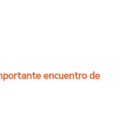
e Ética Institucional recibe reconocimiento 
mportante encuentro de