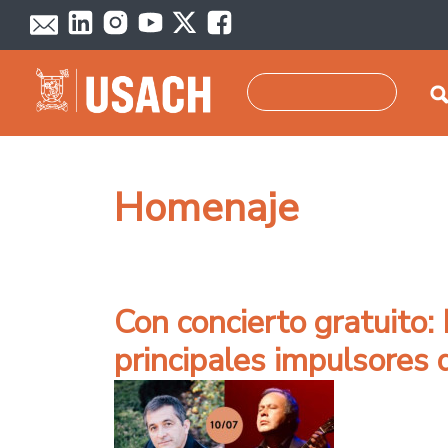
Pasar al contenido principal
Buscar
Homenaje
Con concierto gratuito:
principales impulsores d