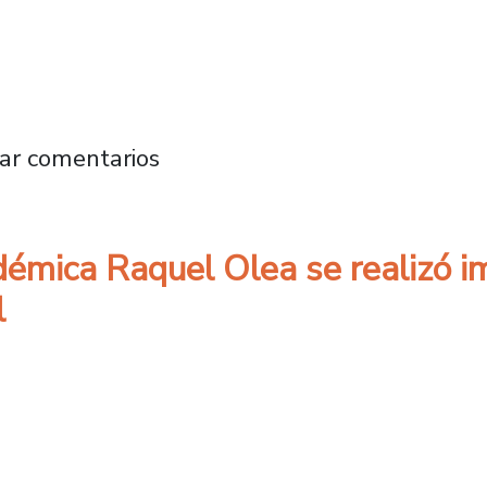
 en Química Teórica y fundadora del Comité d
ar comentarios
émica Raquel Olea se realizó i
l