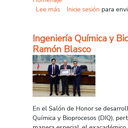
sobre VIII Workshop de
Lee más
Inicie sesión
para envi
Ingeniería Química y B
Ramón Blasco
En el Salón de Honor se desarrol
Química y Bioprocesos (DIQ), per
manera especial, el exacadémico 