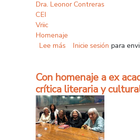
Dra. Leonor Contreras
CEI
Vriic
Homenaje
sobre Académica pionera
Lee más
Inicie sesión
para envi
Con homenaje a ex acad
crítica literaria y cultura