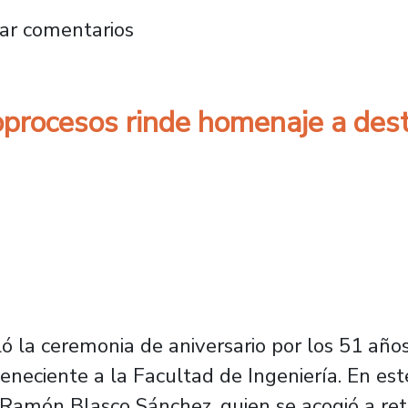
 Ciencia rindió homenaje al legado del prof
ar comentarios
ioprocesos rinde homenaje a des
ló la ceremonia de aniversario por los 51 añ
teneciente a la Facultad de Ingeniería. En e
Ramón Blasco Sánchez, quien se acogió a reti