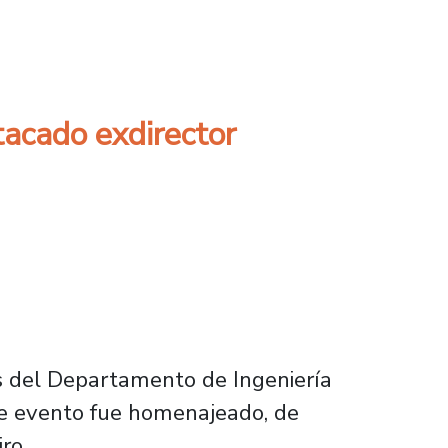
esor Hernán Henríquez Miranda
tacado exdirector
os del Departamento de Ingeniería
ste evento fue homenajeado, de
ro.