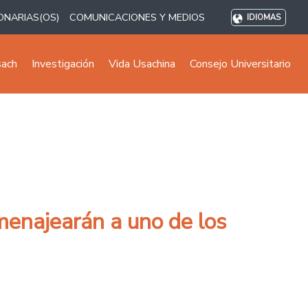
ONARIAS(OS)
COMUNICACIONES Y MEDIOS
IDIOMAS
sach
Investigación
Vida Usachina
Consejo Universitario
menajearán a uno de los