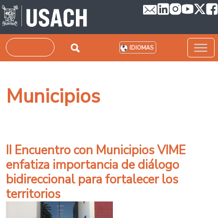
Pasar al contenido principal
Buscar
IDIOMAS
Municipios
II Encuentro con Municipios VIME
enfatiza importancia de diálogo
bidireccional para fortalecer los
territorios