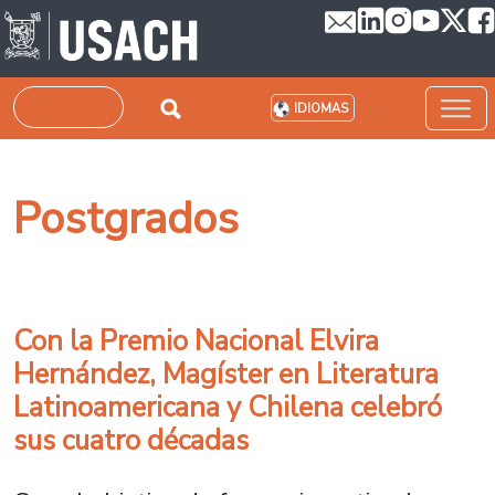
Pasar al contenido principal
Buscar
IDIOMAS
Postgrados
Con la Premio Nacional Elvira
Hernández, Magíster en Literatura
Latinoamericana y Chilena celebró
sus cuatro décadas