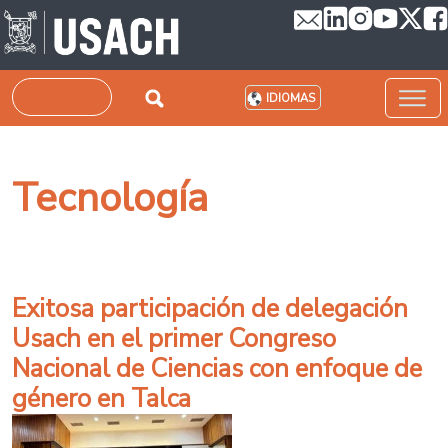
Pasar al contenido principal
Buscar
IDIOMAS
Tecnología
Exitosa participación de delegación
Usach en el primer Congreso
Nacional de Ciencias con enfoque de
género en Talca