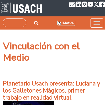
Pasar al contenido principal
Buscar
IDIOMAS
Vinculación con el
Medio
Planetario Usach presenta: Luciana y
los Galletones Mágicos, primer
trabajo en realidad virtual