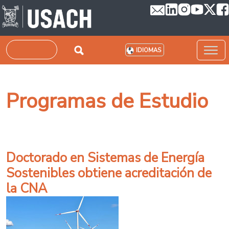
Pasar al contenido principal
Buscar
IDIOMAS
Programas de Estudio
Doctorado en Sistemas de Energía
Sostenibles obtiene acreditación de
la CNA