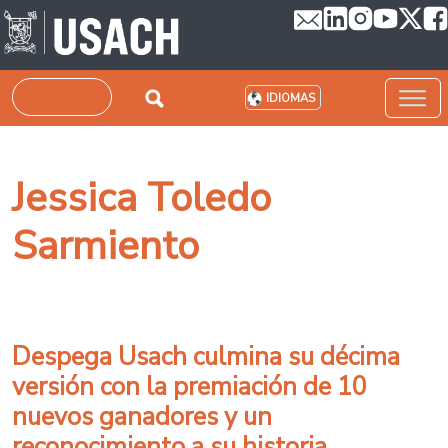
Pasar al contenido principal
Buscar
IDIOMAS
Jessica Toledo
Sarmiento
Despega Usach culmina su décima
versión con la premiación de 10
nuevos ganadores y un
reconocimiento a su historia