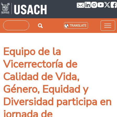
Skip to main content
Search
TRANSLATE
Equipo de la
Vicerrectoría de
Calidad de Vida,
Género, Equidad y
Diversidad participa en
jornada de