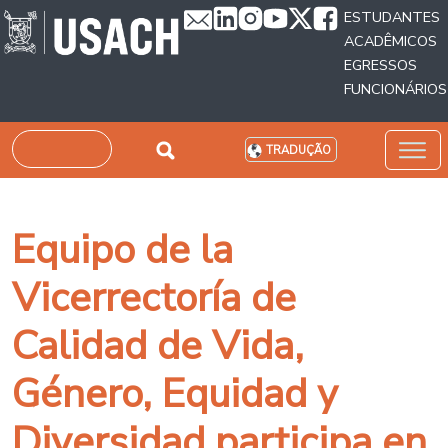
Passar para o conteúdo principal
ESTUDANTES
ACADÊMICOS
EGRESSOS
FUNCIONÁRIOS
Pesquisar
TRADUÇÃO
Equipo de la
Vicerrectoría de
Calidad de Vida,
Género, Equidad y
Diversidad participa en