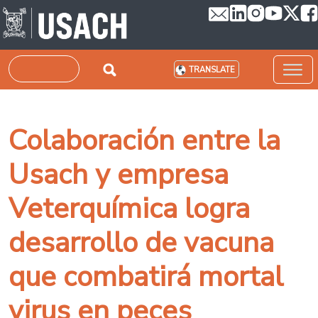
Skip to main content
Search
TRANSLATE
Colaboración entre la
Usach y empresa
Veterquímica logra
desarrollo de vacuna
que combatirá mortal
virus en peces