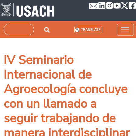
Skip to main content
Search
TRANSLATE
IV Seminario
Internacional de
Agroecología concluye
con un llamado a
seguir trabajando de
manera interdisciplinar