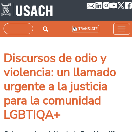
Skip to main content
Search
TRANSLATE
Discursos de odio y
violencia: un llamado
urgente a la justicia
para la comunidad
LGBTIQA+