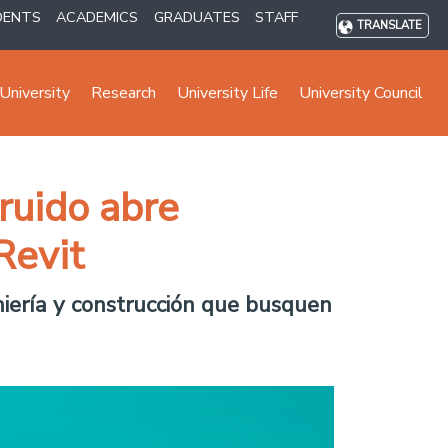
DENTS
ACADEMICS
GRADUATES
STAFF
TRANSLATE
University
Research
University Life
University Council
ruido abre
Revit
eniería y construcción que busquen