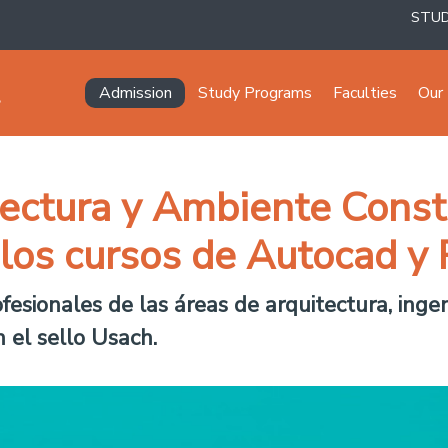
STU
Navegación principal
Admission
Study Programs
Faculties
Our 
tectura y Ambiente Const
 los cursos de Autocad y 
ofesionales de las áreas de arquitectura, ing
 el sello Usach.