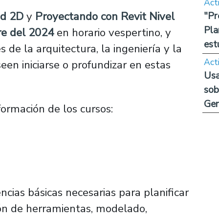
Act
ad 2D
y
Proyectando con Revit Nivel
"Pr
Pla
re del 2024
en horario vespertino, y
est
de la arquitectura, la ingeniería y la
Act
een iniciarse o profundizar en estas
Usa
sob
Ge
formación de los cursos:
cias básicas necesarias para planificar
ión de herramientas, modelado,