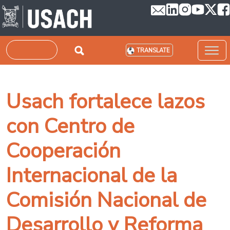
Skip to main content
Search
TRANSLATE
Usach fortalece lazos
con Centro de
Cooperación
Internacional de la
Comisión Nacional de
Desarrollo y Reforma