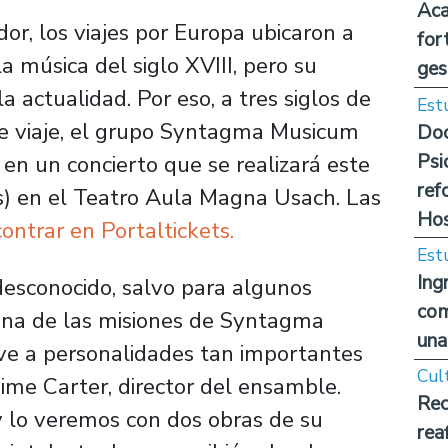
Aca
dor, los viajes por Europa ubicaron a
for
a música del siglo XVIII, pero su
ges
actualidad. Por eso, a tres siglos de
Est
se viaje, el grupo Syntagma Musicum
Doc
Psi
 en un concierto que se realizará este
ref
as) en el Teatro Aula Magna Usach. Las
Hos
ntrar en Portaltickets.
Est
Ing
sconocido, salvo para algunos
com
 una de las misiones de Syntagma
una
ve a personalidades tan importantes
Cul
aime Carter, director del ensamble.
Rec
 lo veremos con dos obras de su
rea