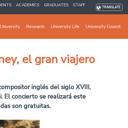
DENTS
ACADEMICS
GRADUATES
STAFF
TRANSLATE
University
Research
University Life
University Council
y, el gran viajero
mpositor inglés del siglo XVIII,
El concierto se realizará este
das son gratuitas.