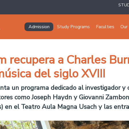
STU
Navegación principal
Admission
Study Programs
Faculties
Our 
recupera a Charles Burne
úsica del siglo XVIII
ta un programa dedicado al investigador y co
ores como Joseph Haydn y Giovanni Zamboni. 
s) en el Teatro Aula Magna Usach y las entra