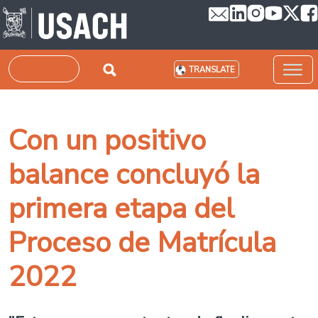
Skip to main content
Search
TRANSLATE
Con un positivo
balance concluyó la
primera etapa del
Proceso de Matrícula
2022