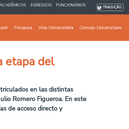
ACADÊMICOS
EGRESSOS
FUNCIONÁRIOS
TRADUÇÃO
sach
Pesquisa
Vida Universitária
Consejo Universitario
a etapa del
riculados en las distintas
 Julio Romero Figueroa. En este
as de acceso directo y