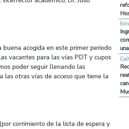
 vicerrector académico, Dr. Julio
ref
Hos
Est
Ing
com
a buena acogida en este primer periodo
una
las vacantes para las vías PDT y cupos
Cul
mos poder seguir llenando las
Rec
rea
 las otras vías de acceso que tiene la
can
Mus
por corrimiento de la lista de espera y