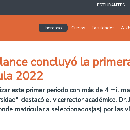
ESTUDANTES
Navegación principal
Ingresso
Cursos
Faculdades
A U
lance concluyó la primer
ula 2022
zar este primer periodo con más de 4 mil mat
sidad", destacó el vicerrector académico, Dr.
nde matricular a seleccionados(as) por las ví