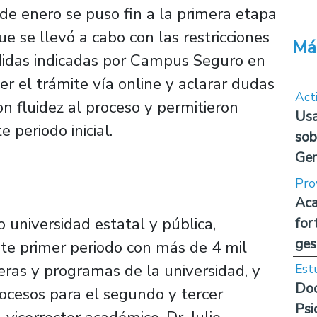
de enero se puso fin a la primera etapa
e se llevó a cabo con las restricciones
Má
didas indicadas por Campus Seguro en
er el trámite vía online y aclarar dudas
Act
n fluidez al proceso y permitieron
Usa
e periodo inicial.
sob
Ge
Pro
Aca
 universidad estatal y pública,
for
ges
ste primer periodo con más de 4 mil
reras y programas de la universidad, y
Est
Doc
ocesos para el segundo y tercer
Psi