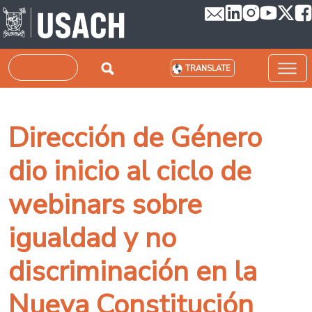
Skip to main content
Search
TRANSLATE
Dirección de Género
dio inicio al ciclo de
webinars sobre
igualdad y no
discriminación en la
Nueva Constitución