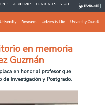
DENTS
ACADEMICS
GRADUATES
STAFF
TRANSLATE
University
Research
University Life
University Council
itorio en memoria
uez Guzmán
placa en honor al profesor que
o de Investigación y Postgrado.