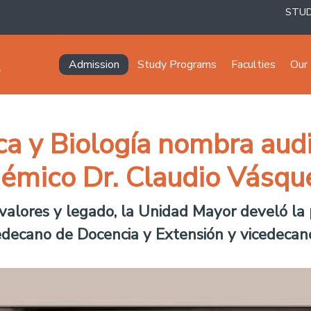
STU
Navegación principal
Admission
Study Programs
Faculties
Our 
ca y Biología nombra aud
démico Dr. Claudio Vásq
alores y legado, la Unidad Mayor develó la 
cedecano de Docencia y Extensión y vicedecan