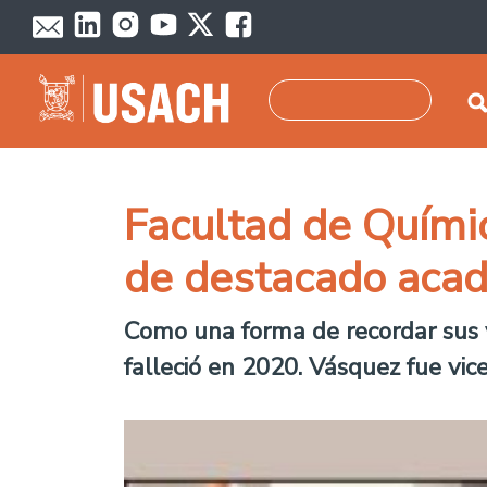
Skip to main content
Search
Facultad de Quími
de destacado aca
Como una forma de recordar sus v
falleció en 2020. Vásquez fue vi