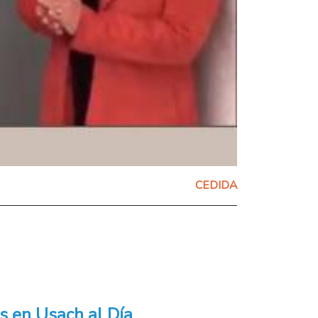
CEDIDA
s en Usach al Día