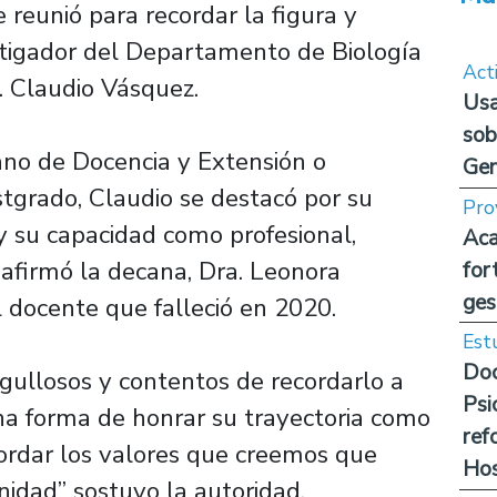
 reunió para recordar la figura y
stigador del Departamento de Biología
Act
. Claudio Vásquez.
Usa
sob
ano de Docencia y Extensión o
Ge
stgrado, Claudio se destacó por su
Pro
y su capacidad como profesional,
Aca
 afirmó la decana, Dra. Leonora
for
ges
 docente que falleció en 2020.
Est
Doc
llosos y contentos de recordarlo a
Psi
na forma de honrar su trayectoria como
ref
cordar los valores que creemos que
Hos
idad” sostuvo la autoridad.