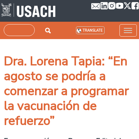
Skip to main content
Search
TRANSLATE
Dra. Lorena Tapia: “En
agosto se podría a
comenzar a programar
la vacunación de
refuerzo”