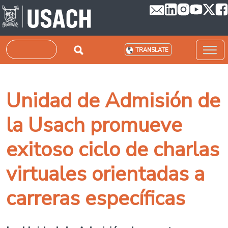
Skip to main content
Search
TRANSLATE
Unidad de Admisión de
la Usach promueve
exitoso ciclo de charlas
virtuales orientadas a
carreras específicas