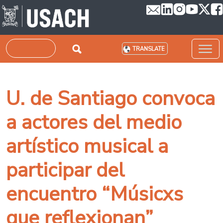
Skip to main content
Search
TRANSLATE
U. de Santiago convoca
a actores del medio
artístico musical a
participar del
encuentro “Músicxs
que reflexionan”