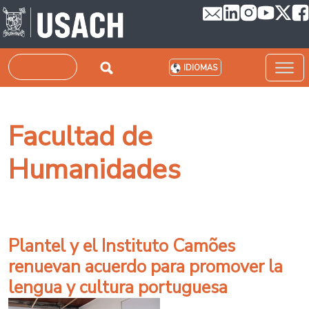
Pasar al contenido principal
Buscar
IDIOMAS
Facultad de
Humanidades
Plantel y el Instituto Camões
renuevan acuerdo para promover la
lengua y cultura portuguesa