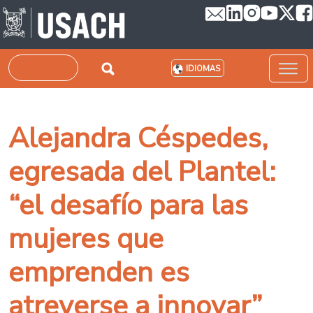
Pasar al contenido principal
Buscar
IDIOMAS
Alejandra Céspedes,
egresada del Plantel:
“el desafío para las
mujeres que
emprenden es
atreverse a innovar”