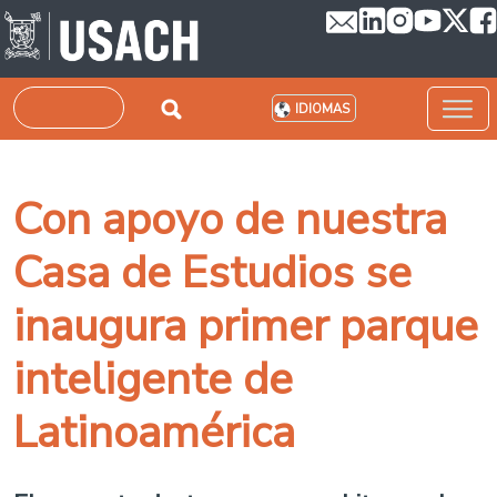
Pasar al contenido principal
Buscar
IDIOMAS
Con apoyo de nuestra
Casa de Estudios se
inaugura primer parque
inteligente de
Latinoamérica