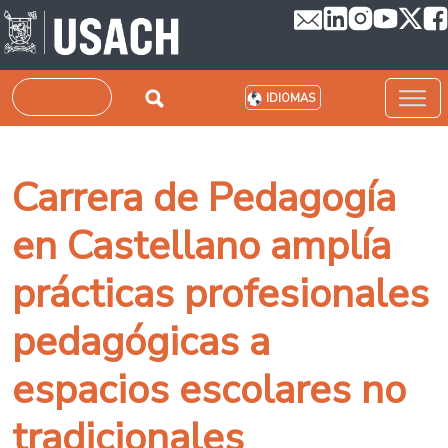
Pasar al contenido principal
Buscar
IDIOMAS
Carrera de Pedagogía
en Castellano amplía
prácticas profesionales
pedagógicas a
espacios escolares no
tradicionales