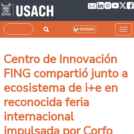
Pasar al contenido principal
Buscar
IDIOMAS
Centro de Innovación
FING compartió junto a
ecosistema de i+e en
reconocida feria
internacional
impulsada por Corfo