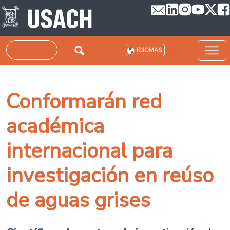
Pasar al contenido principal
Buscar
IDIOMAS
Conformarán red
académica
internacional para
investigación en reúso
de aguas grises