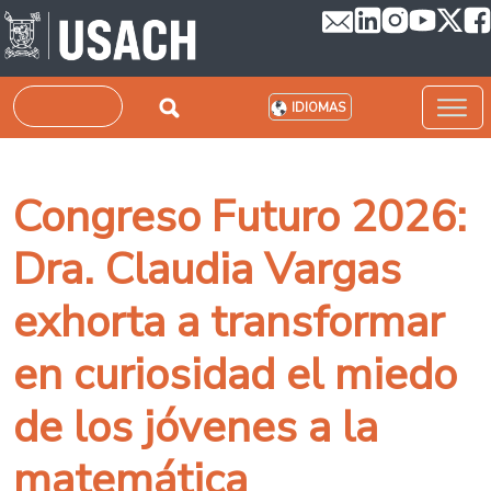
Pasar al contenido principal
Buscar
IDIOMAS
Congreso Futuro 2026:
Dra. Claudia Vargas
exhorta a transformar
en curiosidad el miedo
de los jóvenes a la
matemática