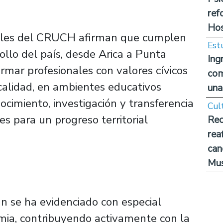
ref
Hos
nteles del CRUCH afirman que cumplen
Est
ollo del país, desde Arica a Punta
Ing
mar profesionales con valores cívicos
com
calidad, en ambientes educativos
una
ocimiento, investigación y transferencia
Cul
es para un progreso territorial
Rec
rea
can
Mus
n se ha evidenciado con especial
mia, contribuyendo activamente con la