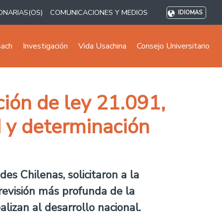
ONARIAS(OS)
COMUNICACIONES Y MEDIOS
IDIOMAS
sach
Investigación
Vida Usachina
Consejo Universitario
ión de ley 21.091,
d y determinación
es Chilenas, solicitaron a la
revisión más profunda de la
izan al desarrollo nacional.