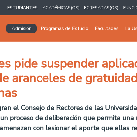
ESTUDIANTES
ACADÉMICAS(OS)
EGRESADAS(OS)
FUNCI
Navegación principal
Admisión
Programas de Estudio
Facultades
La U
es pide suspender aplicac
n de aranceles de gratuida
mas
gran el Consejo de Rectores de las Universidad
un proceso de deliberación que permita una 
menazan con lesionar el aporte que ellas real