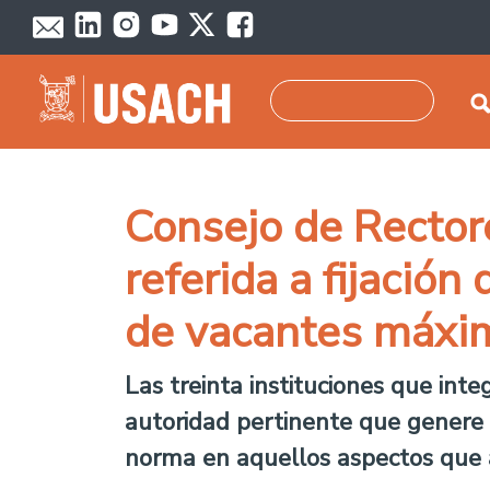
Pasar al contenido principal
Buscar
Consejo de Rector
referida a fijació
de vacantes máxi
Las treinta instituciones que inte
autoridad pertinente que genere 
norma en aquellos aspectos que a