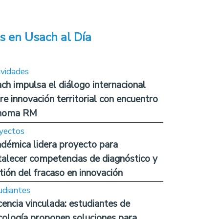
s en Usach al Día
ividades
ch impulsa el diálogo internacional
re innovación territorial con encuentro
noma RM
yectos
démica lidera proyecto para
talecer competencias de diagnóstico y
tión del fracaso en innovación
udiantes
encia vinculada: estudiantes de
cología proponen soluciones para