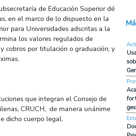
ubsecretaría de Educación Superior dé
s, en el marco de lo dispuesto en la
Má
or para Universidades adscritas a la
ermina los valores regulados de
Act
y cobros por titulación o graduación; y
Usa
áximas.
sob
Ge
Pro
Aca
ituciones que integran el Consejo de
for
ges
Chilenas, CRUCH, de manera unánime
de dicho cuerpo legal.
Est
Doc
Psi