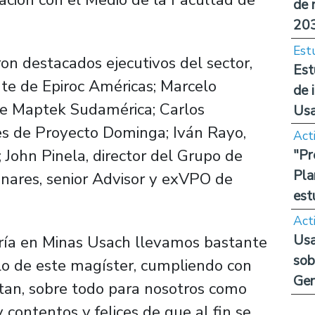
de 
20
Est
ron destacados ejecutivos del sector,
Est
nte de Epiroc Américas; Marcelo
de 
 de Maptek Sudamérica; Carlos
Us
s de Proyecto Dominga; Iván Rayo,
Act
; John Pinela, director del Grupo de
"Pr
Pla
ares, senior Advisor y exVPO de
est
Act
Usa
ía en Minas Usach llevamos bastante
sob
lo de este magíster, cumpliendo con
Ge
itan, sobre todo para nosotros como
contentos y felices de que al fin se