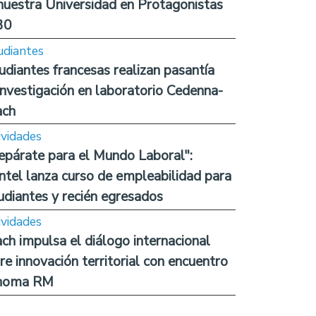
nuestra Universidad en Protagonistas
30
udiantes
udiantes francesas realizan pasantía
investigación en laboratorio Cedenna-
ach
ividades
epárate para el Mundo Laboral":
ntel lanza curso de empleabilidad para
udiantes y recién egresados
ividades
ch impulsa el diálogo internacional
re innovación territorial con encuentro
noma RM