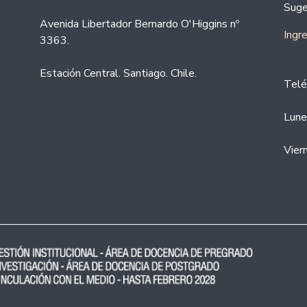
Suge
Avenida Libertador Bernardo O'Higgins nº
Ingr
3363.
Estación Central. Santiago. Chile.
Telé
Lune
Vier