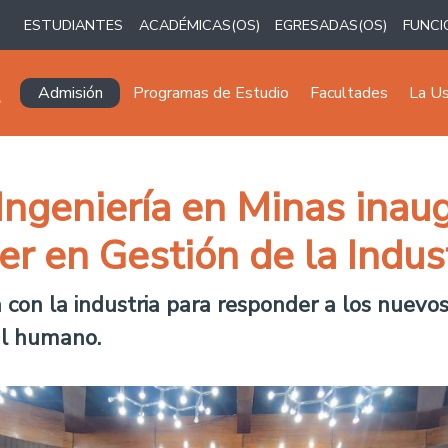
ESTUDIANTES
ACADÉMICAS(OS)
EGRESADAS(OS)
FUNCI
Navegación principal
Admisión
Programas de Estudio
Facultades
La U
ngeniería en Minas inau
er en Gestión de la Indus
a con la industria para responder a los nuevos
tal humano.