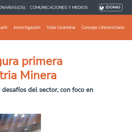
ONARIAS(OS)
COMUNICACIONES Y MEDIOS
IDIOMAS
sach
Investigación
Vida Usachina
Consejo Universitario
gura primera
tria Minera
 desafíos del sector, con foco en