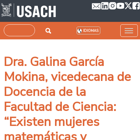
Pasar al contenido principal
Buscar
IDIOMAS
Dra. Galina García
Mokina, vicedecana de
Docencia de la
Facultad de Ciencia:
“Existen mujeres
matemáticas y