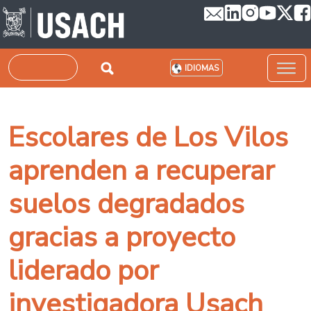
Pasar al contenido principal
Buscar
IDIOMAS
Escolares de Los Vilos
aprenden a recuperar
suelos degradados
gracias a proyecto
liderado por
investigadora Usach