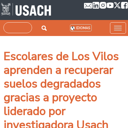
Pasar al contenido principal
Buscar
IDIOMAS
Escolares de Los Vilos
aprenden a recuperar
suelos degradados
gracias a proyecto
liderado por
investigadora Usach