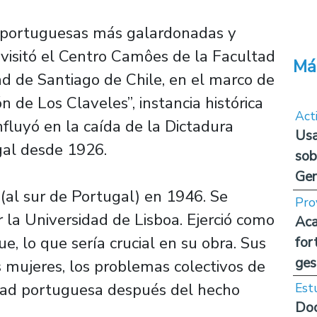
as portuguesas más galardonadas y
visitó el Centro Camôes de la Facultad
Má
d de Santiago de Chile, en el marco de
n de Los Claveles”, instancia histórica
Act
fluyó en la caída de la Dictadura
Usa
gal desde 1926.
sob
Ge
(al sur de Portugal) en 1946. Se
Pro
r la Universidad de Lisboa. Ejerció como
Aca
, lo que sería crucial en su obra. Sus
for
ges
as mujeres, los problemas colectivos de
edad portuguesa después del hecho
Est
Doc