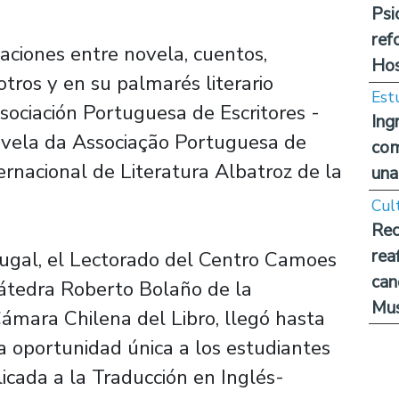
Psi
ref
ciones entre novela, cuentos,
Hos
 otros y en su palmarés literario
Est
ociación Portuguesa de Escritores -
Ing
ela da Associação Portuguesa de
com
ternacional de Literatura Albatroz de la
una
Cul
Rec
rea
tugal, el Lectorado del Centro Camoes
can
 Cátedra Roberto Bolaño de la
Mus
Cámara Chilena del Libro, llegó hasta
a oportunidad única a los estudiantes
licada a la Traducción en Inglés-