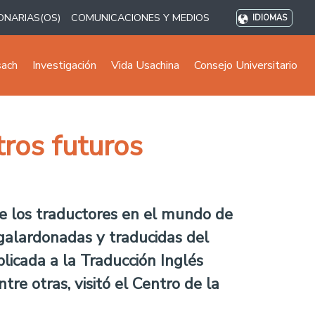
ONARIAS(OS)
COMUNICACIONES Y MEDIOS
IDIOMAS
sach
Investigación
Vida Usachina
Consejo Universitario
tros futuros
 de los traductores en el mundo de
s galardonadas y traducidas del
licada a la Traducción Inglés
re otras, visitó el Centro de la