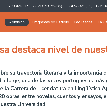
ESTUDIANTES
ACADÉMICAS(OS)
EGRESADAS(OS)
FUNCI
Navegación principal
Admisión
Programas de Estudio
Facultades
La U
sa destaca nivel de nues
re su trayectoria literaria y la importancia
 Lídia Jorge, una de las voces portuguesas má
 la Carrera de Licenciatura en Lingüística Ap
 obras, entre novelas, cuentos y ensayos, ent
estra Universidad.