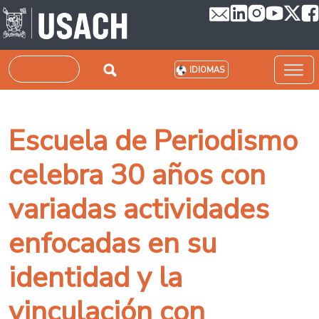
Pasar al contenido principal
Buscar
IDIOMAS
Escuela de Periodismo
celebra 30 años con
variadas actividades
enfocadas en su
identidad y la
vinculación con