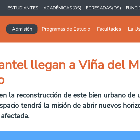
ESTUDIANTES
ACADÉMICAS(OS)
EGRESADAS(OS)
FUNCI
Navegación principal
Admisión
Programas de Estudio
Facultades
La U
antel llegan a Viña del M
o
n la reconstrucción de este bien urbano de u
espacio tendrá la misión de abrir nuevos horiz
 afectada.