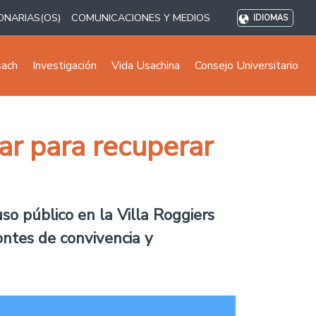
ONARIAS(OS)
COMUNICACIONES Y MEDIOS
IDIOMAS
sach
Investigación
Vida Usachina
Consejo Universitario
ar para recuperar
so público en la Villa Roggiers
ontes de convivencia y