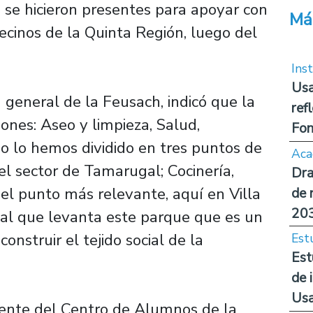
 se hicieron presentes para apoyar con
Má
vecinos de la Quinta Región, luego del
Inst
Usa
 general de la Feusach, indicó que la
ref
iones: Aseo y limpieza, Salud,
Fon
rio lo hemos dividido en tres puntos de
Aca
el sector de Tamarugal; Cocinería,
Dra
 el punto más relevante, aquí en Villa
de 
20
ipal que levanta este parque que es un
onstruir el tejido social de la
Est
Est
de 
Us
dente del Centro de Alumnos de la