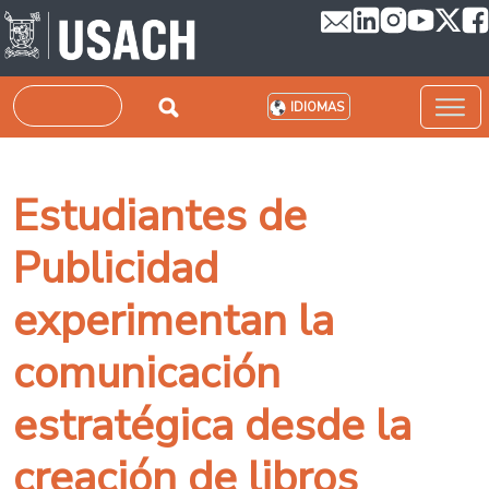
Pasar al contenido principal
Buscar
IDIOMAS
Estudiantes de
Publicidad
experimentan la
comunicación
estratégica desde la
creación de libros