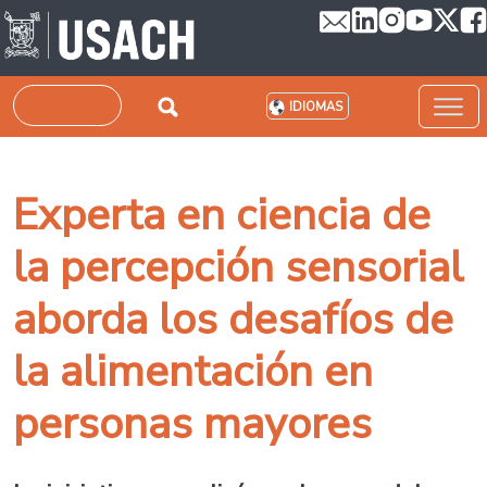
Pasar al contenido principal
Buscar
IDIOMAS
Experta en ciencia de
la percepción sensorial
aborda los desafíos de
la alimentación en
personas mayores