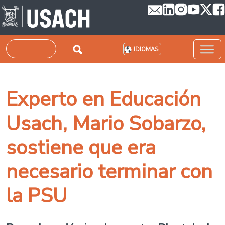
Pasar al contenido principal
Buscar
IDIOMAS
Experto en Educación
Usach, Mario Sobarzo,
sostiene que era
necesario terminar con
la PSU